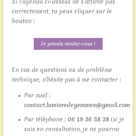
Si l’agenda ci-dessus ne s’affiche pas
correctement, tu peux cliquer sur le
bouton :
Je prends rendez-vous !
En cas de questions ou de problème
technique, n’hésite pas à me contacter :
Par mail :
contact.lumieredegemmes@gmail.com
Par téléphone :
06 19 36 58 38
(si je
suis en consultation, je ne pourrai