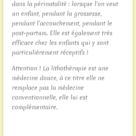
dans la périnatalité : lorsque l’on veut
Top
un enfant, pendant la grossesse,
Bonus
pendant l’accouchement, pendant le
Et
Jeux
post-partum. Elle est également très
La
efficace chez les enfants qui y sont
plupart
particulièrement réceptifs !
des
meilleurs
Attention ! La lithothérapie est une
sites
médecine douce, à ce titre elle ne
de
bookmaking
remplace pas la médecine
de
conventionnelle, elle lui est
casinos
complémentaire.
en
ligne
au
Royaume-