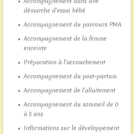
Accompagnement dans une
Bonus
démarche d’essai bébé
70
Euros
Accompagnement du parcours PMA
Sans
Accompagnement de la femme
Dépôt
2026
enceinte
Où
Préparation à l’accouchement
Réclamer
Cette
Accompagnement du post-partum
Offre
:
Sugar
Accompagnement de l’allaitement
House
Casino
Accompagnement du sommeil de 0
n'est
à 5 ans
pas
comme
Informations sur le développement
la