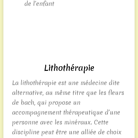
de l’enfant
plupart
des
casinos
en
ligne.
Jeu
de
Lithothérapie
poker
en
La lithothérapie est une médecine dite
ligne
et
alternative, au même titre que les fleurs
gratuit
de bach, qui propose un
accompagnement thérapeutique d’une
Casino
personne avec les minéraux. Cette
En
Direct
discipline peut être une alliée de choix
2026