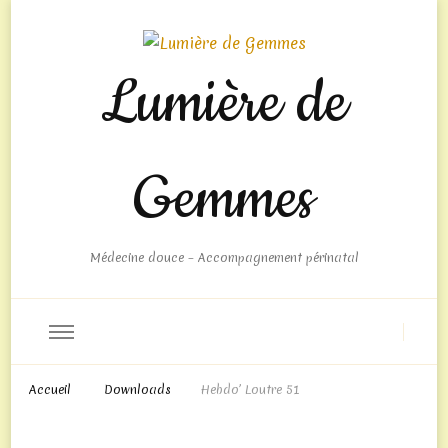
Jeu
de
poker
Lumière de
gratuiut
Casino
Gemmes
Légal
Belgique
2026
Top
Médecine douce – Accompagnement périnatal
Bonus
Et
Jeux
:
Il
y
Accueil
Downloads
Hebdo’ Loutre 51
a
des