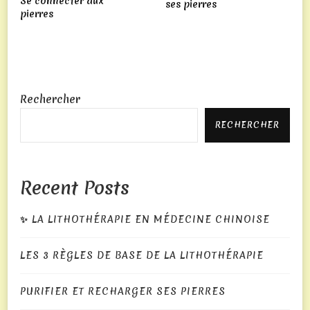
La
Se connecter aux
ses pierres
pierres
Roulette
2026
Les
Stratégies
Les
Rechercher
Plus
Utilisées
RECHERCHER
-
Les
casinos
Recent Posts
en
ligne
✨ LA LITHOTHÉRAPIE EN MÉDECINE CHINOISE
gratuits,
qui
LES 3 RÈGLES DE BASE DE LA LITHOTHÉRAPIE
permettent
de
PURIFIER ET RECHARGER SES PIERRES
jouer