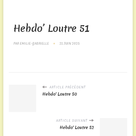
choses
très
intéressantes
Hebdo’ Loutre 51
à
attendre
une
PAR
EMILIE-GABRIELLE
21 JUIN 2025
fois
que
vous
vous
êtes
ARTICLE PRÉCÉDENT
inscrit
Hebdo' Loutre 50
ici,
y
compris
ARTICLE SUIVANT
jusqu'à
Hebdo' Loutre 52
680