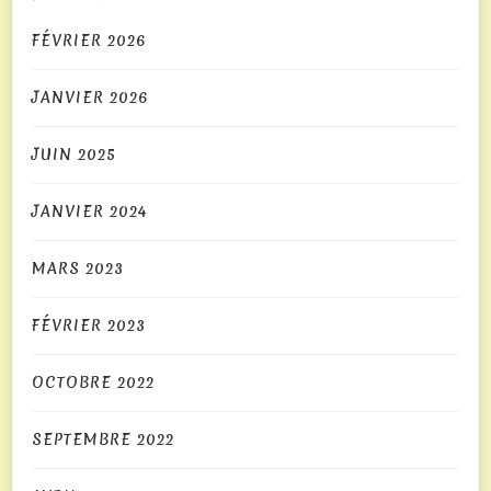
roulette
FÉVRIER 2026
gratuitement
aussi
JANVIER 2026
longtemps
qu'ils
JUIN 2025
le
souhaitent.
JANVIER 2024
Machines
À
MARS 2023
Sous
Cléopâtre
FÉVRIER 2023
Gratuites
2026
OCTOBRE 2022
Top
Bonus
SEPTEMBRE 2022
Et
Jeux
: