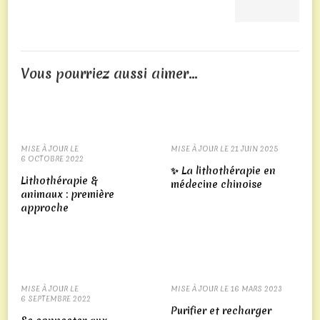
tours
gratuits
chaque
mois
Vous pourriez aussi aimer...
juste
pour
jouer,
avec
MISE À JOUR LE
MISE À JOUR LE
21 JUIN 2025
une
6 OCTOBRE 2022
✨ La lithothérapie en
allocation
Lithothérapie &
médecine chinoise
de
animaux : première
approche
20
tours
gratuits
quotidiens.
Gagner
MISE À JOUR LE
MISE À JOUR LE
16 MARS 2023
6 SEPTEMBRE 2022
À
Purifier et recharger