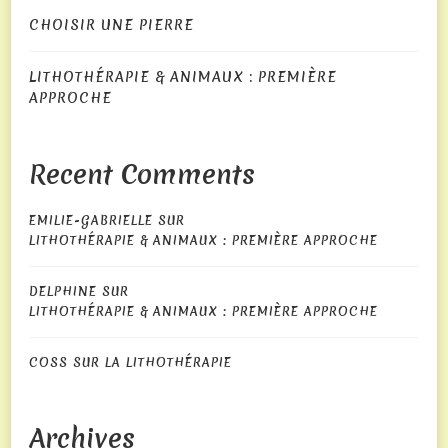
pour
CHOISIR UNE PIERRE
des
crédits
LITHOTHÉRAPIE & ANIMAUX : PREMIÈRE
et
APPROCHE
de
payer
Recent Comments
tous
les
EMILIE-GABRIELLE
SUR
gains
LITHOTHÉRAPIE & ANIMAUX : PREMIÈRE APPROCHE
en
crédits
DELPHINE
SUR
aussi,
LITHOTHÉRAPIE & ANIMAUX : PREMIÈRE APPROCHE
les
laissent
COSS
SUR
LA LITHOTHÉRAPIE
jouer
à
Archives
la