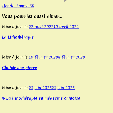
Les
Hebdo' Loutre 55
Mises
Expliqués
:
Vous pourriez aussi aimer...
Au-
delà
Mise à jour le
22 août 2022
10 avril 2022
de
La Lithothérapie
l'attraction
principale
du
bingo,
Mise à jour le
10 février 2023
8 février 2023
Sun
Bingo
Choisir une pierre
propose
une
liste
Mise à jour le
21 juin 2025
21 juin 2025
impressionnante
de
✨ La lithothérapie en médecine chinoise
machines
à
sous