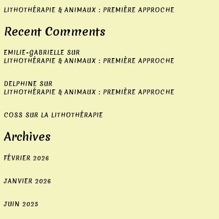
profiter
LITHOTHÉRAPIE & ANIMAUX : PREMIÈRE APPROCHE
lorsqu'ils
souhaitent
Recent Comments
changer
de
EMILIE-GABRIELLE
SUR
session
LITHOTHÉRAPIE & ANIMAUX : PREMIÈRE APPROCHE
de
jeu.
DELPHINE
SUR
LITHOTHÉRAPIE & ANIMAUX : PREMIÈRE APPROCHE
Règles
de
COSS
SUR
LA LITHOTHÉRAPIE
mise
à
Archives
la
roulette
FÉVRIER 2026
Codes
JANVIER 2026
Bonus
Sans
JUIN 2025
Dépôt