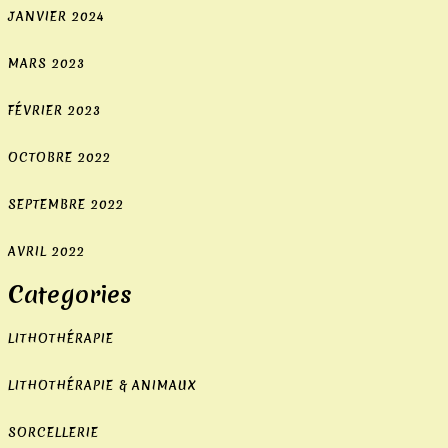
2026
JANVIER 2024
Top
Bonus
MARS 2023
Et
Jeux
Cela
FÉVRIER 2023
ne
signifie
OCTOBRE 2022
pas
que
SEPTEMBRE 2022
le
jeu
AVRIL 2022
n'aura
pas
Categories
de
fans
LITHOTHÉRAPIE
à
travers
LITHOTHÉRAPIE & ANIMAUX
le
monde,
SORCELLERIE
cependant.