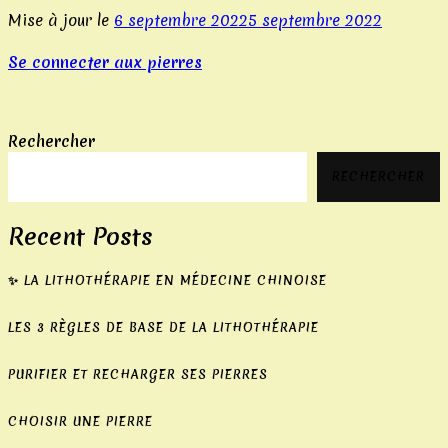
en
Mise à jour le
6 septembre 2022
5 septembre 2022
ligne,
de
Se connecter aux pierres
jeux
de
table
Rechercher
et
même
RECHERCHER
de
jeux
de
Recent Posts
cartes
à
✨ LA LITHOTHÉRAPIE EN MÉDECINE CHINOISE
gratter
pour
LES 3 RÈGLES DE BASE DE LA LITHOTHÉRAPIE
que
leurs
PURIFIER ET RECHARGER SES PIERRES
utilisateurs
puissent
CHOISIR UNE PIERRE
en