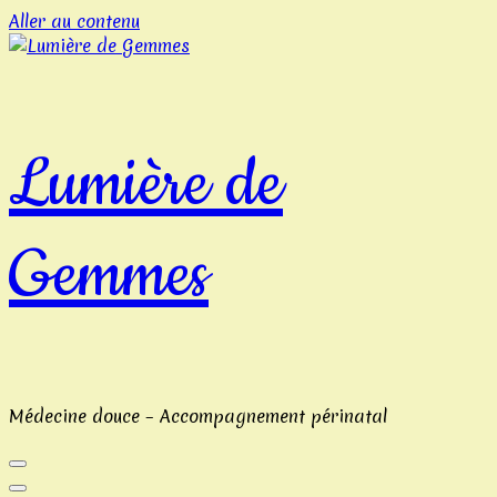
Aller au contenu
Casinos
de
cannes
Craps
Lumière de
2026
Règles
Et
Où
Gemmes
Jouer
Aux
Dés
En
Argent
Réel
:
Jetons
Médecine douce – Accompagnement périnatal
un
coup
d'œil