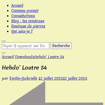
aux
Accueil
méthodes
Contenu gratuit
de
Consultations
dépôt
Blog : les minéraux
et
Boutique de pierres
de
Qui suis-je ?
retrait
les
plus
Looking
populaires
for
auxquelles
Something?
Accueil
Downloads
Hebdo’ Loutre 54
les
joueurs
Hebdo’ Loutre 54
ont
accès.
par
Emilie-Gabrielle
12 juillet 2025
12 juillet 2025
Casino
10
Euros
Offerts
Sans